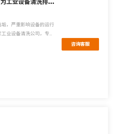
边锋大流量隔膜泵高压输送方案，为工业设备清洗排忧解难
结垢，严重影响设备的运行
家工业设备清洗公司，专门
器、结晶器等铺设清洗管道
咨询客服
足，如人工清洗效率低下、
等。而铺设的清洗管道存在
的设备动力源来提高清洗效