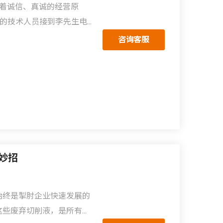
靠着诚信、真诚的经营原
锋的技术人员接到李先生电
使用问题。
咨询客服
小妙招
始终是掣肘企业快速发展的
这些废弃切削液，是所有机