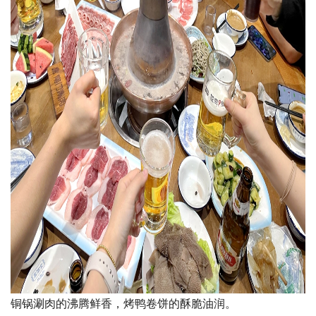
铜锅涮肉的沸腾鲜香，烤鸭卷饼的酥脆油润。