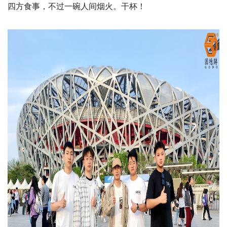
四方食事，不过一碗人间烟火。干杯！