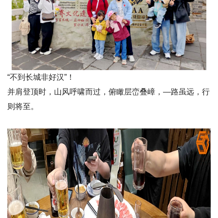
“不到长城非好汉”！
并肩登顶时，山风呼啸而过，俯瞰层峦叠嶂，—路虽远，行
则将至。