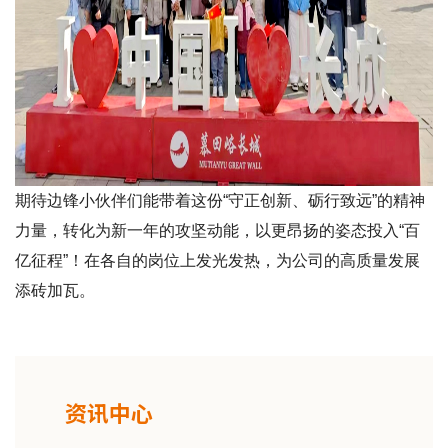
期待边锋小伙伴们能带着这份“守正创新、砺行致远”的精神
力量，转化为新一年的攻坚动能，以更昂扬的姿态投入“百
亿征程”！在各自的岗位上发光发热，为公司的高质量发展
添砖加瓦。
资讯中心