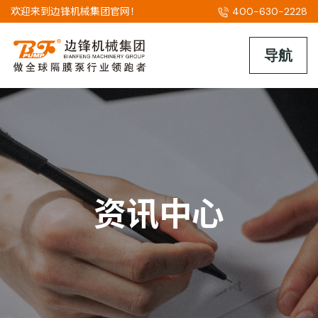
欢迎来到边锋机械集团官网！
400-630-2228
资讯中心