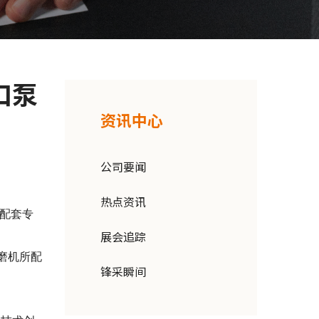
口泵
资讯中心
公司要闻
热点资讯
配套专
展会追踪
磨机所配
锋采瞬间