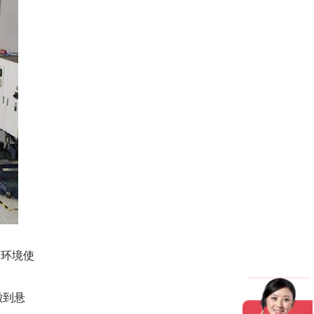
爆环境使
澈到悬