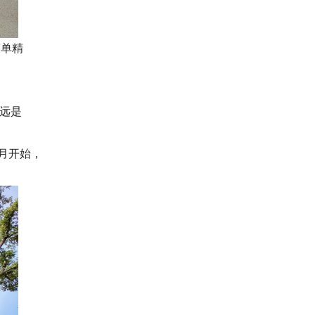
简单精
！
远是
月开始，