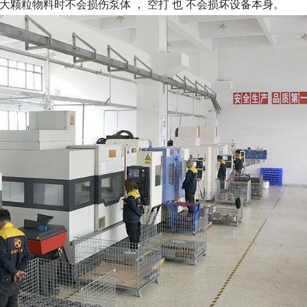
大颗粒物料时不会损伤泵体 ， 空打 也 不会损坏设备本身。